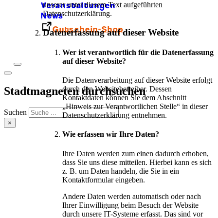
Veranstaltungen
unserer unter diesem Text aufgeführten
Datenschutzerklärung.
News
Gutschein-Shop
Datenerfassung auf dieser Website
Wer ist verantwortlich für die Datenerfassung
auf dieser Website?
Die Datenverarbeitung auf dieser Website erfolgt
Stadtmagneten durchsuchen
durch den Websitebetreiber. Dessen
Kontaktdaten können Sie dem Abschnitt
„Hinweis zur Verantwortlichen Stelle“ in dieser
Suchen
Datenschutzerklärung entnehmen.
×
Wie erfassen wir Ihre Daten?
Ihre Daten werden zum einen dadurch erhoben,
dass Sie uns diese mitteilen. Hierbei kann es sich
z. B. um Daten handeln, die Sie in ein
Kontaktformular eingeben.
Andere Daten werden automatisch oder nach
Ihrer Einwilligung beim Besuch der Website
durch unsere IT-Systeme erfasst. Das sind vor