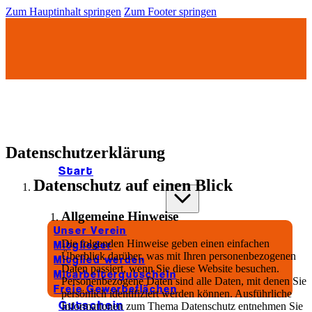
Zum Hauptinhalt springen
Zum Footer springen
Daten­schutz­erklärung
Start
Datenschutz auf einen Blick
Für Unternehmer
Allgemeine Hinweise
Unser Verein
Die folgenden Hinweise geben einen einfachen
Mitglieder
Überblick darüber, was mit Ihren personenbezogenen
Mitglied werden
Daten passiert, wenn Sie diese Website besuchen.
Mitarbeitergutschein
Personenbezogene Daten sind alle Daten, mit denen Sie
Freie Gewerbeflächen
persönlich identifiziert werden können. Ausführliche
Gutschein
Informationen zum Thema Datenschutz entnehmen Sie