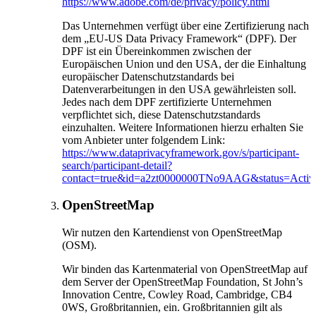
https://www.adobe.com/de/privacy/policy.html
Das Unternehmen verfügt über eine Zertifizierung nach
dem „EU-US Data Privacy Framework“ (DPF). Der
DPF ist ein Übereinkommen zwischen der
Europäischen Union und den USA, der die Einhaltung
europäischer Datenschutzstandards bei
Datenverarbeitungen in den USA gewährleisten soll.
Jedes nach dem DPF zertifizierte Unternehmen
verpflichtet sich, diese Datenschutzstandards
einzuhalten. Weitere Informationen hierzu erhalten Sie
vom Anbieter unter folgendem Link:
https://www.dataprivacyframework.gov/s/participant-
search/participant-detail?
contact=true&id=a2zt0000000TNo9AAG&status=Activ
OpenStreetMap
Wir nutzen den Kartendienst von OpenStreetMap
(OSM).
Wir binden das Kartenmaterial von OpenStreetMap auf
dem Server der OpenStreetMap Foundation, St John’s
Innovation Centre, Cowley Road, Cambridge, CB4
0WS, Großbritannien, ein. Großbritannien gilt als